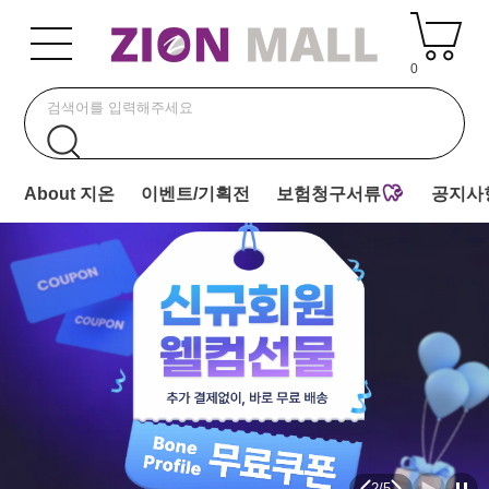
0
About 지온
이벤트/기획전
보험청구서류
공지사
2
/
5