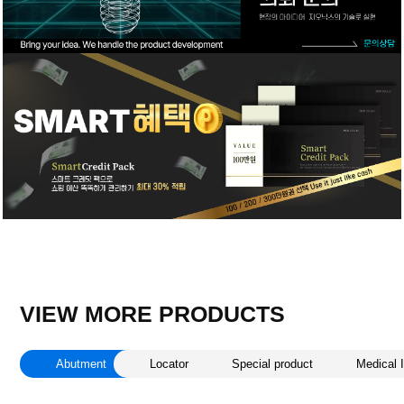
VIEW MORE PRODUCTS
Abutment
Locator
Special product
Medical 