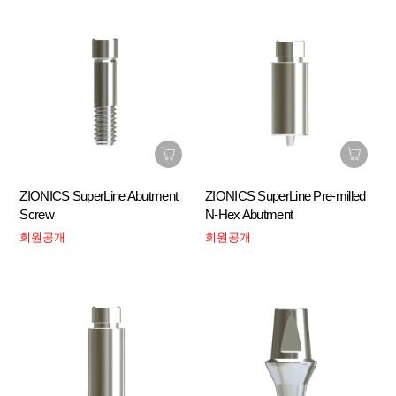
ZIONICS SuperLine Abutment
ZIONICS SuperLine Pre-milled
Screw
N-Hex Abutment
회원공개
회원공개